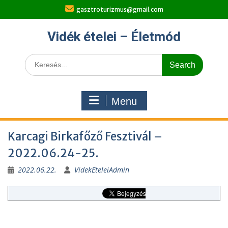
Skip
gasztroturizmus@gmail.com
to
content
Vidék ételei – Életmód
Search
for:
Menu
Karcagi Birkafőző Fesztivál –
2022.06.24-25.
2022.06.22.
VidekEteleiAdmin