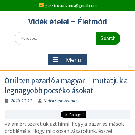
Skip
gasztroturizmus@gmail.com
to
content
Vidék ételei – Életmód
Search
for:
Menu
Őrülten pazarló a magyar – mutatjuk a
legnagyobb pocsékolásokat
2025.11.11.
VidékÉteleiAdmin
Valamiért szeretjük azt hinni, hogy a pazarlás mások
problémája. Hogy mi okosan vásárolunk, ésszel