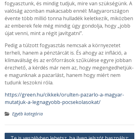
fogyasztunk, és mindig tudjuk, mire van szükségünk. A
valóság azonban makacsabb ennél: Magyarországon
évente több millió tonna hulladék keletkezik, miközben
az emberek fele még mindig úgy gondolja, hogy „jobb
újat venni, mint a régit javítgatni”.
Pedig a túlzott fogyasztás nemcsak a környezetet
terheli, hanem a pénztárcát is. És ahogy az infláció, a
klímaválság és az erőforrások szűkülése egyre jobban
érezhető, a kérdés már nem az, hogy megengedhetjük-
e magunknak a pazarlást, hanem hogy miért nem
tudunk leszokni róla.
https://green.hu/cikkek/orulten-pazarlo-a-magyar-
mutatjuk-a-legnagyobb-pocsekolasokat/
Egyéb kategória
Bejegyzés
Te is veszélyben lehetsz, ha ilyen jelszót használsz: