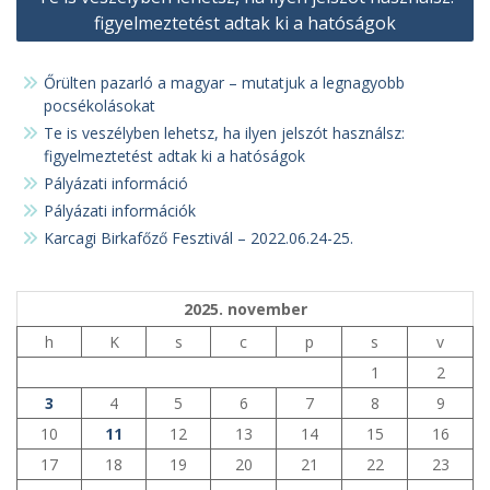
navigáció
figyelmeztetést adtak ki a hatóságok
Őrülten pazarló a magyar – mutatjuk a legnagyobb
pocsékolásokat
Te is veszélyben lehetsz, ha ilyen jelszót használsz:
figyelmeztetést adtak ki a hatóságok
Pályázati információ
Pályázati információk
Karcagi Birkafőző Fesztivál – 2022.06.24-25.
2025. november
h
K
s
c
p
s
v
1
2
3
4
5
6
7
8
9
10
11
12
13
14
15
16
17
18
19
20
21
22
23