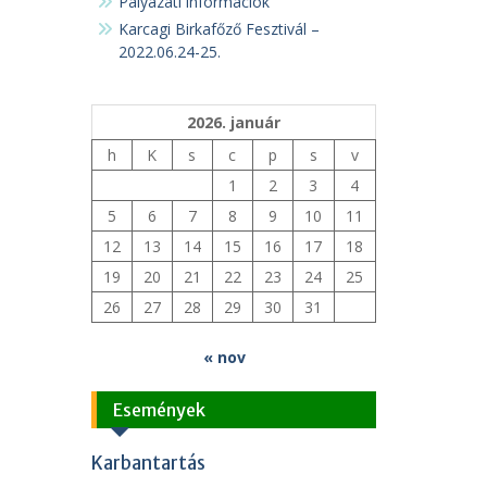
Pályázati információk
Karcagi Birkafőző Fesztivál –
2022.06.24-25.
2026. január
h
K
s
c
p
s
v
1
2
3
4
5
6
7
8
9
10
11
12
13
14
15
16
17
18
19
20
21
22
23
24
25
26
27
28
29
30
31
« nov
Események
Karbantartás