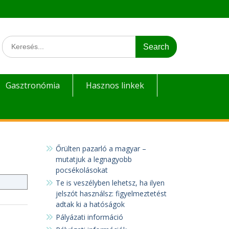
Search
for:
Gasztronómia
Hasznos linkek
Őrülten pazarló a magyar –
mutatjuk a legnagyobb
pocsékolásokat
Te is veszélyben lehetsz, ha ilyen
jelszót használsz: figyelmeztetést
adtak ki a hatóságok
Pályázati információ