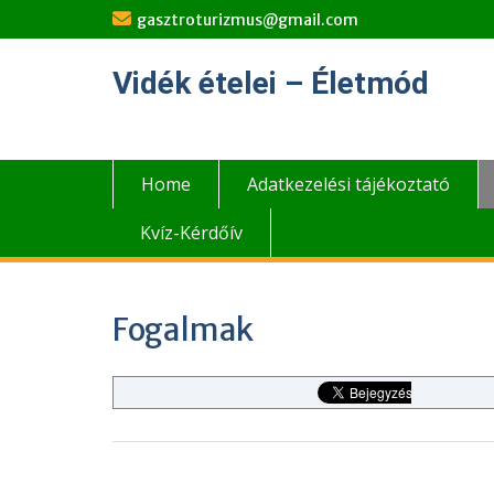
Skip
gasztroturizmus@gmail.com
to
content
Vidék ételei – Életmód
Home
Adatkezelési tájékoztató
Kvíz-Kérdőív
Fogalmak